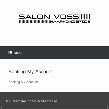
Zum
Inhalt
springen
Menü
Booking My Account
Booking My Account
Benutzername oder E-Mail-Adresse